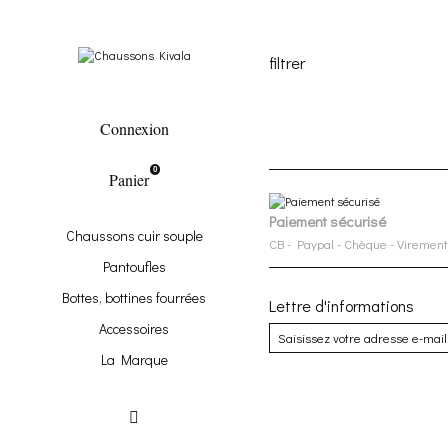
Accessoires
Boît
filtrer
Connexion
0
Panier
Paiement sécurisé
Chaussons cuir souple
CB - Paypal - Chèque - Virement
Pantoufles
Bottes, bottines fourrées
Lettre d'informations
Accessoires
La Marque