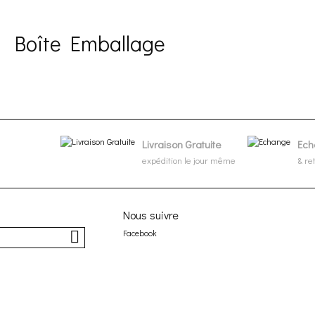
Boîte Emballage
e Emballage
Livraison Gratuite
Ech
expédition le jour même
& re
Nous suivre
Facebook