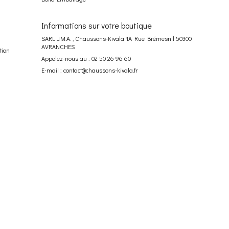
Informations sur votre boutique
SARL J.M.A. , Chaussons-Kivala 1A Rue Brémesnil 50300
AVRANCHES
tion
Appelez-nous au :
02 50 26 96 60
E-mail :
contact@chaussons-kivala.fr