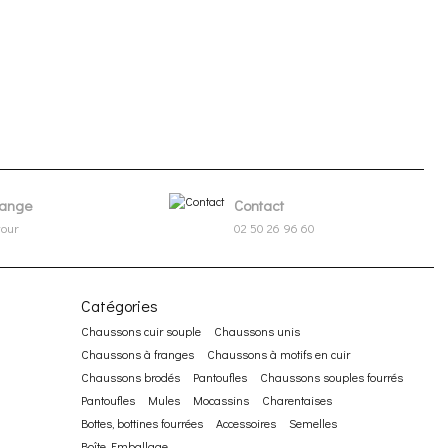
ange
Contact
tour
02 50 26 96 60
Catégories
Chaussons cuir souple
Chaussons unis
Chaussons à franges
Chaussons à motifs en cuir
Chaussons brodés
Pantoufles
Chaussons souples fourrés
Pantoufles
Mules
Mocassins
Charentaises
Bottes, bottines fourrées
Accessoires
Semelles
Boîte Emballage