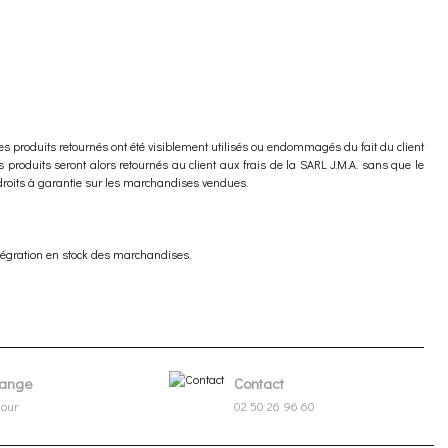
 les produits retournés ont été visiblement utilisés ou endommagés du fait du client
s produits seront alors retournés au client aux frais de la SARL J.M.A. sans que le
 droits à garantie sur les marchandises vendues.
ntégration en stock des marchandises.
ange
Contact
tour
02 50 26 96 60