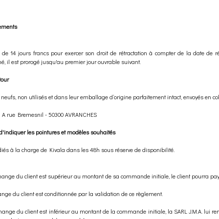
ements
l de 14 jours francs pour exercer son droit de rétractation à compter de la date de
, il est prorogé jusqu'au premier jour ouvrable suivant.
tour
 neufs, non utilisés et dans leur emballage d’origine parfaitement intact, envoyés en coli
 1 A rue Bremesnil - 50300 AVRANCHES
d'indiquer les pointures et modèles souhaités
iés à la charge de Kivala dans les 48h sous réserve de disponibilité.
ge du client est supérieur au montant de sa commande initiale, le client pourra payer
ge du client est conditionnée par la validation de ce règlement.
ge du client est inférieur au montant de la commande initiale, la SARL J.M.A. lui remb