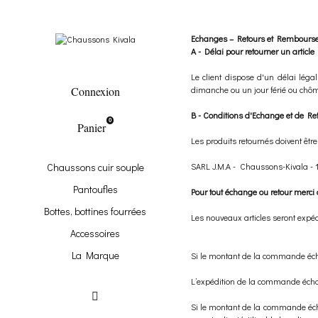
Echanges – Retours et Rembours
Echange Retour
A - Délai pour retourner un article
Le client dispose d'un délai léga
dimanche ou un jour férié ou chômé
Connexion
B - Conditions d'Echange et de Re
0
Panier
Les produits retournés doivent être
SARL J.M.A - Chaussons-Kivala -
Chaussons cuir souple
Pantoufles
Pour tout échange ou retour merci 
Bottes, bottines fourrées
Les nouveaux articles seront expéd
Accessoires
La Marque
Si le montant de la commande échan
L’expédition de la commande échan
Si le montant de la commande échan