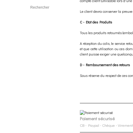
compte client (utilisable lors d'
Le client devra conserver la preuve
C - Etat des Produits
Tous les produits retournés (emballa
A réception du colis, le service re
et que cette utilisation ou ces do
client puisse exiger une quelconqu
D - Remboursement des retours
Sous réserve du respect de ces co
Paiement sécurisé
CB - Paypal - Chèque - Virement