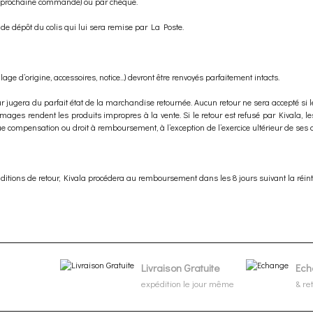
une prochaine commande) ou par chèque.
 de dépôt du colis qui lui sera remise par La Poste.
ge d’origine, accessoires, notice...) devront être renvoyés parfaitement intacts.
tour jugera du parfait état de la marchandise retournée. Aucun retour ne sera accepté si
mmages rendent les produits impropres à la vente. Si le retour est refusé par Kivala, le
e compensation ou droit à remboursement, à l’exception de l’exercice ultérieur de ses
nditions de retour, Kivala procédera au remboursement dans les 8 jours suivant la réi
Livraison Gratuite
Ech
expédition le jour même
& re