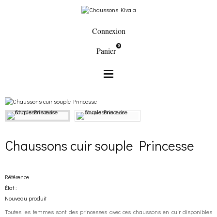
Connexion
0
Panier
Chaussons cuir souple
Chaussons à motifs en cuir
Chaussons cuir souple Princesse
Chaussons cuir souple Princesse
Référence
État :
Nouveau produit
Toutes les femmes sont des princesses avec ces chaussons en cuir disponibles