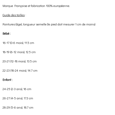
Marque Française et fabrication 100% européenne.
Guide des tailles
:
Pointures (âge), longueur semelle (le pied doit mesurer 1 cm de moins)
Bébé :
16-17 (0-6 mois), 11.5 cm
18-19 (6-12 mois), 12.5 cm
20-21 (12-18 mois), 13.5 cm
22-23 (18-24 mois), 14.7 cm
Enfant :
24-25 (2-3 ans), 16 cm
26-27 (4-5 ans), 17.3 cm
28-29 (5-6 ans), 18.7 cm