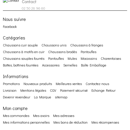
Contact
02 50 26 96 60
Nous suivre
Facebook
Catégories
Chaussons cuir souple
Chaussons unis
Chaussons à franges
Chaussons à motifs en cuir
Chaussons brodés
Pantoufles
Chaussons souples fourrés
Pantoufles
Mules
Mocassins
Charentaises
Bottes, bottines fourrées
Accessoires
Semelles
Boîte Emballage
Informations
Promotions
Nouveaux produits
Meilleures ventes
Contactez-nous
Livraison
Mentions légales
CGV
Paiement sécurisé
Echange Retour
Devenir revendeur
La Marque
sitemap
Mon compte
Mes commandes
Mes avoirs
Mes adresses
Mes informations personnelles
Mes bons de réduction
Mes récompenses