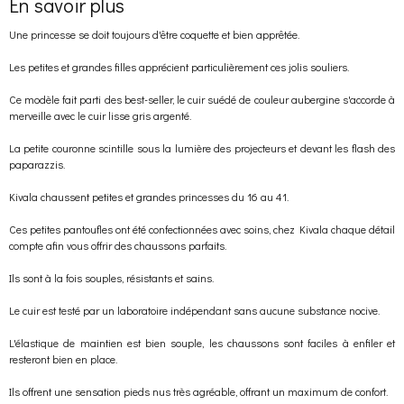
En savoir plus
Une princesse se doit toujours d'être coquette et bien apprêtée.
Les petites et grandes filles apprécient particulièrement ces jolis souliers.
Ce modèle fait parti des best-seller, le cuir suédé de couleur aubergine s'accorde à
merveille avec le cuir lisse gris argenté.
La petite couronne scintille sous la lumière des projecteurs et devant les flash des
paparazzis.
Kivala chaussent petites et grandes princesses du 16 au 41.
Ces petites pantoufles ont été confectionnées avec soins, chez Kivala chaque détail
compte afin vous offrir des chaussons parfaits.
Ils sont à la fois souples, résistants et sains.
Le cuir est testé par un laboratoire indépendant sans aucune substance nocive.
L'élastique de maintien est bien souple, les chaussons sont faciles à enfiler et
resteront bien en place.
Ils offrent une sensation pieds nus très agréable, offrant un maximum de confort.