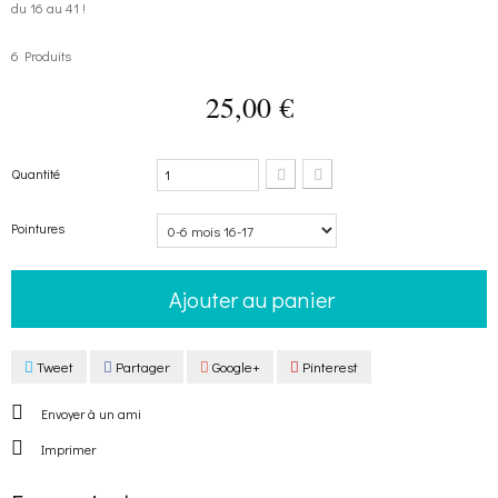
du 16 au 41 !
6
Produits
25,00 €
Quantité
Pointures
Ajouter au panier
Tweet
Partager
Google+
Pinterest
Envoyer à un ami
Imprimer